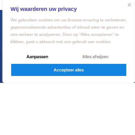
i
Wij waarderen uw privacy
v
e
We gebruiken cookies om uw browse-ervaring te verbeteren,
:
gepersonaliseerde advertenties of inhoud weer te geven en
ons verkeer te analyseren. Door op "Alles accepteren" te
klikken, gaat u akkoord met ons gebruik van cookies.
Aanpassen
Alles afwijzen
Accepteer alles
Vraag een demo aan
Onze software
ISQM
Timesheet
Missions
Invoice
Knowledge