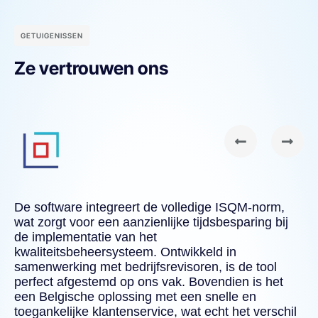
GETUIGENISSEN
Ze vertrouwen ons
n,
De software integreert de volledige ISQM-norm,
De
wat zorgt voor een aanzienlijke tijdsbesparing bij
be
n
de implementatie van het
De
kwaliteitsbeheersysteem. Ontwikkeld in
ee
samenwerking met bedrijfsrevisoren, is de tool
vo
perfect afgestemd op ons vak. Bovendien is het
aa
een Belgische oplossing met een snelle en
be
toegankelijke klantenservice, wat echt het verschil