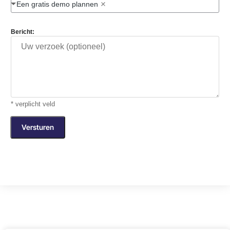
Een gratis demo plannen
Bericht:
* verplicht veld
Versturen
A
l
t
e
r
n
a
t