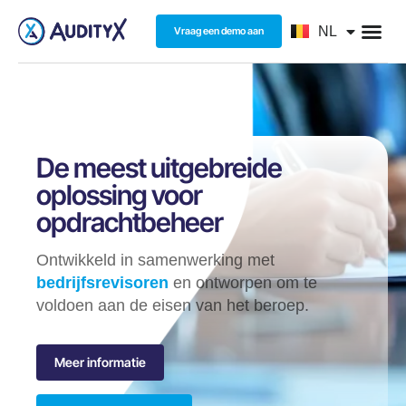
FR
NL
Vraag een demo aan
EN
De meest uitgebreide
oplossing voor
opdrachtbeheer
Ontwikkeld in samenwerking met
bedrijfsrevisoren
en ontworpen om te
voldoen aan de eisen van het beroep.
Meer informatie