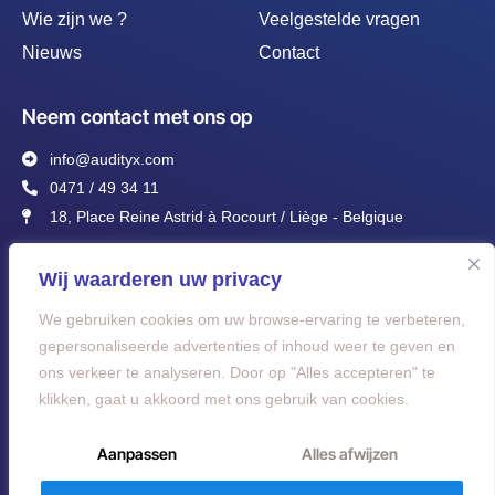
Wie zijn we ?
Veelgestelde vragen
Nieuws
Contact
Neem contact met ons op
info@audityx.com
0471 / 49 34 11
18, Place Reine Astrid à Rocourt / Liège - Belgique
Wij waarderen uw privacy
We gebruiken cookies om uw browse-ervaring te verbeteren,
gepersonaliseerde advertenties of inhoud weer te geven en
Ik ga akkoord met het Privacybeleid en geef mijn toestemming voor de
ons verkeer te analyseren. Door op "Alles accepteren" te
verwerking van mijn persoonsgegevens voor de doeleinden die in het
klikken, gaat u akkoord met ons gebruik van cookies.
Privacybeleid zijn gespecificeerd.
Ontvang de Audityx-nieuwsbrief
Aanpassen
Alles afwijzen
Alternative: