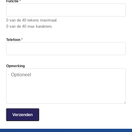
Functie
*
0 van de 40 tekens maximaal.
0 van de 40 max karakters.
Telefoon
*
Opmerking
Verzenden
A
l