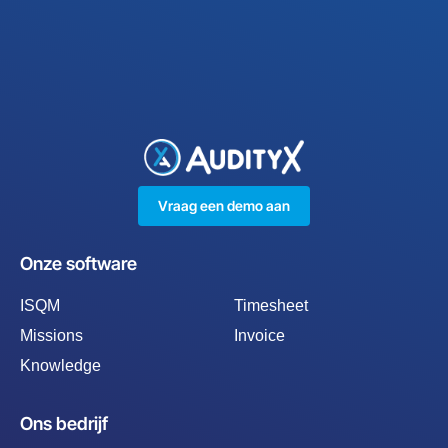
t
e
r
n
a
t
i
v
e
Vraag een demo aan
:
Onze software
ISQM
Timesheet
Missions
Invoice
Knowledge
Ons bedrijf