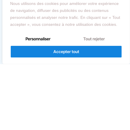
Pourquoi ne pas intégrer Audityx dans
Nous utilisons des cookies pour améliorer votre expérience
de navigation, diffuser des publicités ou des contenus
votre cabinet ?
personnalisés et analyser notre trafic. En cliquant sur « Tout
accepter », vous consentez à notre utilisation des cookies.
Demandez votre démonstration dès
aujourd’hui !
Personnaliser
Tout rejeter
Accepter tout
Envoyez-nous votre demande à info@audityx.com
Que se passe-t-il ensuite ?
1
Nous planifions une réunion à votre convenance